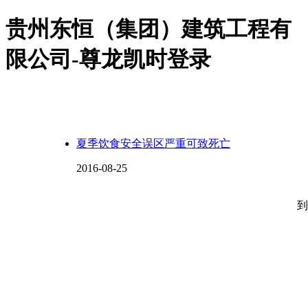
贵州东恒（集团）建筑工程有
限公司-尊龙凯时登录
尊龙凯时登录-尊龙凯时网站
尊龙凯时登录的概况
尊龙凯时登录的简介
服务领域
夏季饮食安全误区严重可致死亡
组织机构
新闻聚焦
2016-08-25
图片新闻
通知通告
基层之窗
到
工会专栏
行业资讯
公司动态
东恒文化
尊龙凯时登录的文化
荣誉资质
聚众纳贤