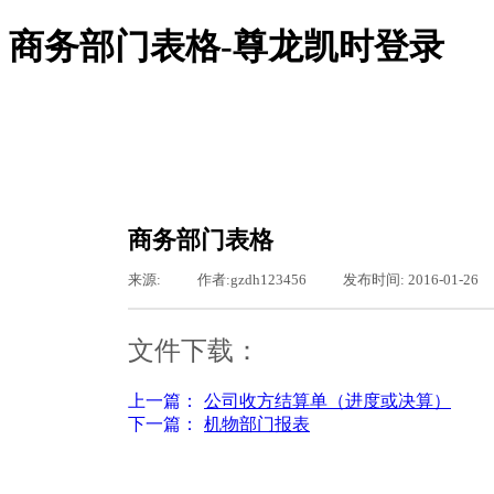
商务部门表格-尊龙凯时登录
尊龙凯时登录-尊龙凯时网站
尊龙凯时登录的概况
尊龙凯时登录的简介
服务领域
商务部门表格
组织机构
新闻聚焦
来源:
|
作者:
gzdh123456
|
发布时间:
2016-01-26
图片新闻
通知通告
基层之窗
文件下载：
工会专栏
行业资讯
公司动态
上一篇：
公司收方结算单（进度或决算）
东恒文化
下一篇：
机物部门报表
尊龙凯时登录的文化
荣誉资质
聚众纳贤