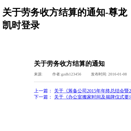
关于劳务收方结算的通知-尊龙
凯时登录
尊龙凯时登录-尊龙凯时网站
尊龙凯时登录的概况
尊龙凯时登录的简介
服务领域
关于劳务收方结算的通知
组织机构
新闻聚焦
来源:
|
作者:
gzdh123456
|
发布时间:
2016-01-08
图片新闻
通知通告
基层之窗
上一篇：
关于《筹备公司2015年年终总结会暨20...
工会专栏
下一篇：
关于《办公室搬家时间及揭牌仪式要求》的
行业资讯
公司动态
东恒文化
尊龙凯时登录的文化
荣誉资质
聚众纳贤