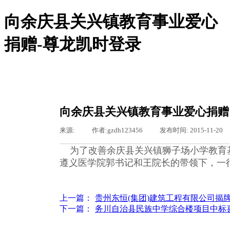
向余庆县关兴镇教育事业爱心
捐赠-尊龙凯时登录
尊龙凯时登录-尊龙凯时网站
尊龙凯时登录的概况
尊龙凯时登录的简介
服务领域
向余庆县关兴镇教育事业爱心捐赠
组织机构
新闻聚焦
来源:
|
作者:
gzdh123456
|
发布时间:
2015-11-20
图片新闻
通知通告
为了改善余庆县关兴镇狮子场小学教育基础
基层之窗
遵义医学院郭书记和王院长的带领下，一
工会专栏
行业资讯
公司动态
东恒文化
上一篇：
贵州东恒(集团)建筑工程有限公司揭
尊龙凯时登录的文化
下一篇：
务川自治县民族中学综合楼项目中标
荣誉资质
聚众纳贤