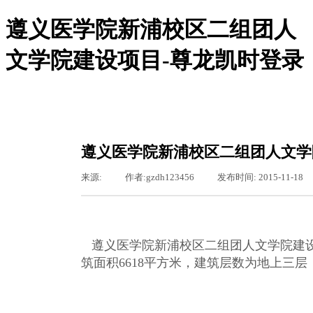
遵义医学院新浦校区二组团人
文学院建设项目-尊龙凯时登录
尊龙凯时登录-尊龙凯时网站
尊龙凯时登录的概况
尊龙凯时登录的简介
服务领域
遵义医学院新浦校区二组团人文学
组织机构
新闻聚焦
来源:
|
作者:
gzdh123456
|
发布时间:
2015-11-18
图片新闻
通知通告
基层之窗
工会专栏
行业资讯
遵义医学院新浦校区二组团人文学院建
公司动态
筑面积
6618
平方米，建筑层数为地上三层
东恒文化
尊龙凯时登录的文化
荣誉资质
聚众纳贤