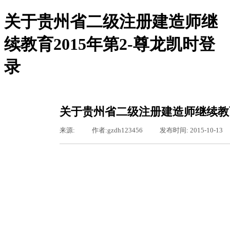
关于贵州省二级注册建造师继
续教育2015年第2-尊龙凯时登
录
尊龙凯时登录-尊龙凯时网站
尊龙凯时登录的概况
尊龙凯时登录的简介
服务领域
关于贵州省二级注册建造师继续教育
组织机构
新闻聚焦
来源:
|
作者:
gzdh123456
|
发布时间:
2015-10-13
图片新闻
通知通告
基层之窗
工会专栏
行业资讯
公司动态
东恒文化
尊龙凯时登录的文化
荣誉资质
聚众纳贤