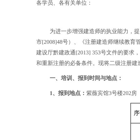
各学员、各有关单位：
为进一步增强建造师的执业能力，提
市
[2008]48
号）、《注册建造师继续教育
建设厅黔建政通
[2013] 353
号文件的要求，
和重新注册的必备条件。现将二级注册建
一、培训、报到时间与地点：
1
、报到地点：
紫薇宾馆
3
号楼
202
房
序