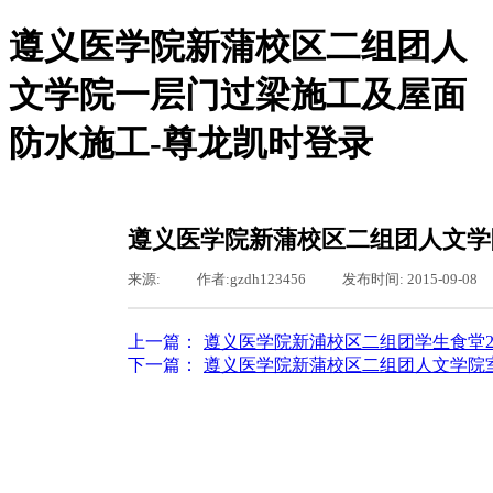
遵义医学院新蒲校区二组团人
文学院一层门过梁施工及屋面
防水施工-尊龙凯时登录
尊龙凯时登录-尊龙凯时网站
尊龙凯时登录的概况
尊龙凯时登录的简介
服务领域
遵义医学院新蒲校区二组团人文学
组织机构
新闻聚焦
来源:
|
作者:
gzdh123456
|
发布时间:
2015-09-08
图片新闻
通知通告
基层之窗
上一篇：
遵义医学院新浦校区二组团学生食堂2号室外
工会专栏
下一篇：
遵义医学院新蒲校区二组团人文学院室内砌
行业资讯
公司动态
东恒文化
尊龙凯时登录的文化
荣誉资质
聚众纳贤