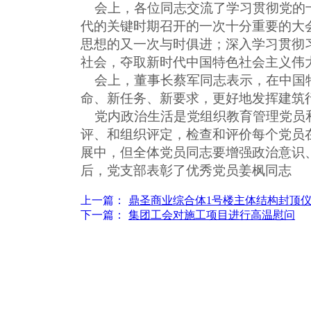
会上，各位同志交流了学习贯彻党的
代的关键时期召开的一次十分重要的大
思想的又一次与时俱进；深入学习贯彻
社会，夺取新时代中国特色社会主义伟
会上，董事长蔡军同志表示，在中国
命、新任务、新要求，更好地发挥建筑
党内政治生活是党组织教育管理党员和
评、和组织评定，检查和评价每个党员
展中，但全体党员同志要增强政治意识
后，党支部表彰了优秀党员姜枫同志
上一篇：
鼎圣商业综合体1号楼主体结构封顶仪式盛大
下一篇：
集团工会对施工项目进行高温慰问