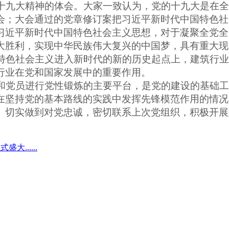
十九大精神的体会。大家一致认为，党的十九大是在全
会；大会通过的党章修订案把习近平新时代中国特色社
习近平新时代中国特色社会主义思想，对于凝聚全党全
大胜利，实现中华民族伟大复兴的中国梦，具有重大现
特色社会主义进入新时代的新的历史起点上，建筑行业
行业在党和国家发展中的重要作用。
党员进行党性锻炼的主要平台，是党的建设的基础工
在坚持党的基本路线的实践中发挥先锋模范作用的情况
、切实做到对党忠诚，密切联系上次党组织，积极开展
......