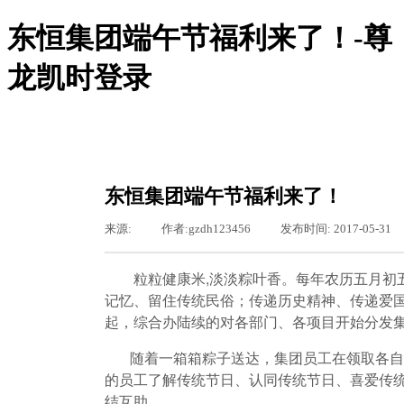
东恒集团端午节福利来了！-尊
龙凯时登录
尊龙凯时登录-尊龙凯时网站
尊龙凯时登录的概况
尊龙凯时登录的简介
服务领域
东恒集团端午节福利来了！
组织机构
新闻聚焦
来源:
|
作者:
gzdh123456
|
发布时间:
2017-05-31
图片新闻
通知通告
基层之窗
粒粒健康米,淡淡粽叶香。每年农历五月初五
工会专栏
记忆、留住传统民俗；传递历史精神、传递爱国
行业资讯
起，综合办陆续的对各部门、各项目开始分发
公司动态
东恒文化
随着一箱箱粽子送达，集团员工在领取各自福
尊龙凯时登录的文化
的员工了解传统节日、认同传统节日、喜爱传
荣誉资质
结互助。
聚众纳贤