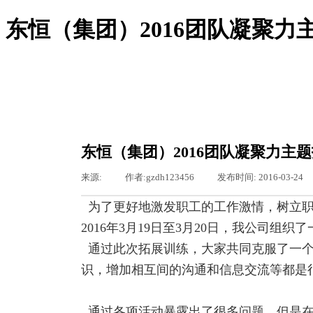
东恒（集团）2016团队凝聚力
尊龙凯时登录-尊龙凯时网站
尊龙凯时登录的概况
尊龙凯时登录的简介
服务领域
东恒（集团）2016团队凝聚力主
组织机构
新闻聚焦
来源:
|
作者:
gzdh123456
|
发布时间:
2016-03-24
图片新闻
通知通告
为了更好地激发职工的工作激情，树立职
基层之窗
工会专栏
2016
年
3
月
19
日
至
3
月
20
日，我公司组织了
行业资讯
通过此次拓展训练，大家共同克服了一个
公司动态
东恒文化
识，增加相互间的沟通和信息交流等都是
尊龙凯时登录的文化
荣誉资质
通过各项活动暴露出了很多问题，但是在
聚众纳贤