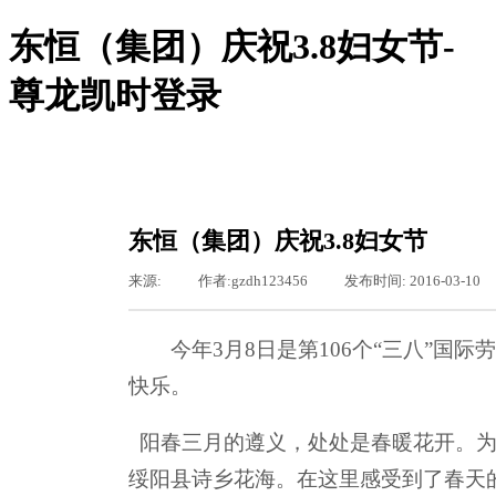
东恒（集团）庆祝3.8妇女节-
尊龙凯时登录
尊龙凯时登录-尊龙凯时网站
尊龙凯时登录的概况
尊龙凯时登录的简介
服务领域
东恒（集团）庆祝3.8妇女节
组织机构
新闻聚焦
来源:
|
作者:
gzdh123456
|
发布时间:
2016-03-10
图片新闻
通知通告
基层之窗
今年
3
月
8
日是第
106
个
“
三八
”
国际
工会专栏
行业资讯
快乐。
公司动态
东恒文化
阳春三月的遵义，处处是春暖花开。为
尊龙凯时登录的文化
荣誉资质
绥阳县诗乡花海。在这里感受到了春天
聚众纳贤