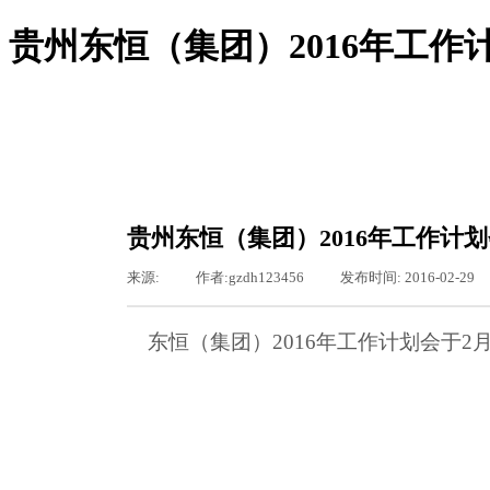
贵州东恒（集团）2016年工作
尊龙凯时登录-尊龙凯时网站
尊龙凯时登录的概况
尊龙凯时登录的简介
服务领域
贵州东恒（集团）2016年工作计
组织机构
新闻聚焦
来源:
|
作者:
gzdh123456
|
发布时间:
2016-02-29
图片新闻
通知通告
基层之窗
东恒（集团）
2016
年工作计划会于
2
工会专栏
行业资讯
公司动态
东恒文化
尊龙凯时登录的文化
荣誉资质
聚众纳贤